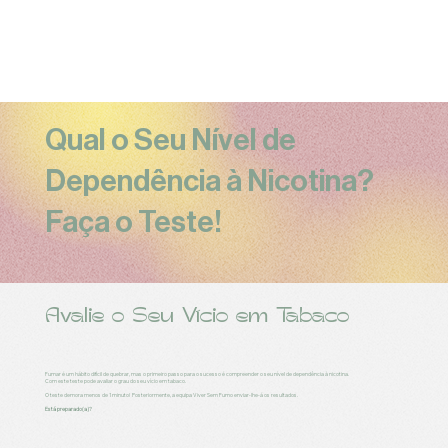
Qual o Seu Nível de
Dependência à Nicotina?
Faça o Teste!
Avalie o Seu Vício em Tabaco
Fumar é um hábito difícil de quebrar, mas o primeiro passo para o sucesso é compreender o seu nível de dependência à nicotina.
Com este teste pode avaliar o grau do seu vício em tabaco.
O teste demora menos de 1 minuto! Posteriormente, a equipa Viver Sem Fumo enviar-lhe-á os resultados.
Está preparado(a)?