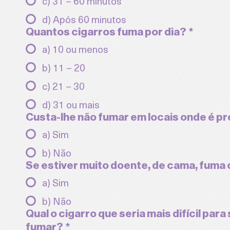
c) 31 – 60 minutos
d) Após 60 minutos
Quantos cigarros fuma por dia?
*
a) 10 ou menos
b) 11 – 20
c) 21 – 30
d) 31 ou mais
Custa-lhe não fumar em locais onde é pr
a) Sim
b) Não
Se estiver muito doente, de cama, fuma 
a) Sim
b) Não
Qual o cigarro que seria mais difícil para 
fumar?
*