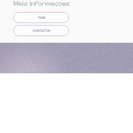
Mais Informações
FAQS
CONTACTOS
Sobre nós
Legal:
Contactos
Política de Privacidade
Termos de Uso
Informações Legais
Viver Sem Fumo 2026 ©
Todos os direitos reservados