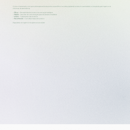
O nosso tratamento com auriculoterapia estimula pontos específicos na orelha, ajudando a reduzir a ansiedade, a compulsão pelo cigarro e os
sintomas de abstinência.
✅
Eficaz
– Elevada taxa de sucesso na cessação tabágica
✅
Rápido
– Sessões de curta duração para resultados imediatos
✅
Indolor
– Tratamento não invasiva
✅
Reconhecido
– Com altas taxas de sucesso
Diga adeus ao cigarro e recupere a sua saúde!