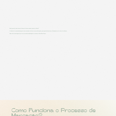
Está pronto para deixar de fumar de forma natural, rápida e eficaz?
O método da auriculoterapia é uma solução indolor e sem medicação para ajudar fumadores a libertarem-se do vício do tabaco.
Não adie mais! Agenda já a sua consulta antitabágica e comece a Viver Sem Fumo.
Como Funciona o Processo de