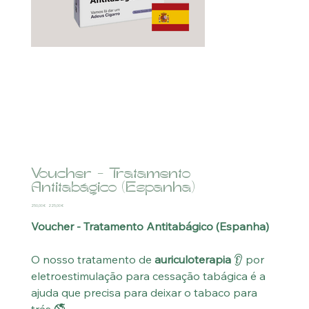
Voucher - Tratamento
Antitabágico (Espanha)
Preço
Preço
250,00 €
225,00 €
original
promocional
Voucher - Tratamento Antitabágico (Espanha)
O nosso tratamento de
auriculoterapia
👂 por
eletroestimulação para cessação tabágica é a
ajuda que precisa para deixar o tabaco para