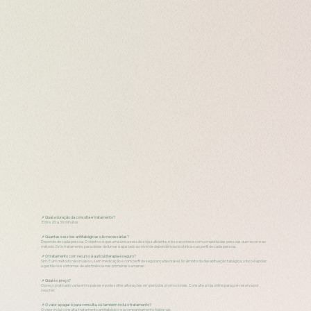
📌 Qual a duração da consulta e tratamento?
Entre 20 a 30 minutos
📌 Quantas sessões antitabágicas são necessárias?
Depende de cada pessoa. O objetivo é que uma única sessão seja suficiente, e isso acontece com a maioria das pessoas que recorre ao
método. Este tratamento para deixar de fumar é ajustado ao nível de dependência nicotínica e ao perfil de cada pessoa.
📌 O tratamento com recurso à auriculoterapia é seguro?
Sim. É um método não invasivo, sem medicação e com perfil de segurança favorável. No âmbito da desabituação tabágica, o foco é apoiar
a gestão dos sintomas de abstinência nas primeiras semanas.
📌 Qual é o preço?
O preço praticado varia entre países e pode sofrer alterações em períodos promocionais. Consulte a loja online para pré-reserva por
voucher.
📌 O valor a pagar é para consulta, ou também inclui o tratamento?
O valor inclui consulta, tratamento antitabágico e acompanhamento
follow-up.