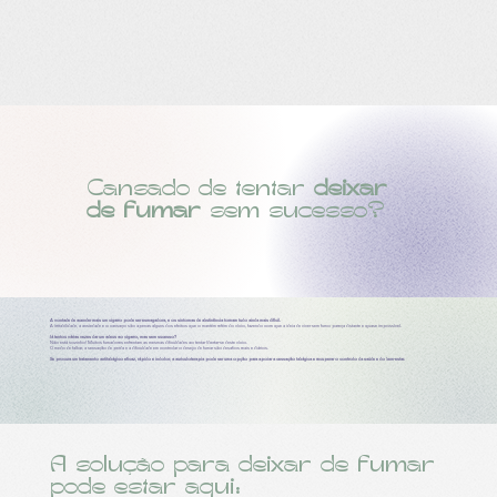
Cansado de tentar
deixar
de fumar
sem sucesso?
A vontade de acender mais um cigarro pode ser esmagadora, e os sintomas de abstinência tornam tudo ainda mais difícil.
A irritabilidade, a ansiedade e o cansaço são apenas alguns dos efeitos que o mantém refém do vício, fazendo com que a ideia de viver sem fumo pareça distante e quase impossível.
Já tentou várias vezes dar um adeus ao cigarro, mas sem sucesso?
Não está sozinho! Muitos fumadores enfrentam as mesmas dificuldades ao tentar libertar-se deste vício.
O medo de falhar, a sensação de perda e a dificuldade em controlar o desejo de fumar são desafios reais e diários.
Se procura um tratamento antitabágico eficaz, rápido e indolor, a auriculoterapia pode ser uma opção para apoiar a cessação tabágica e recuperar o controlo da saúde e do bem-estar.
A solução para deixar de fumar
pode estar aqui: