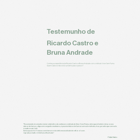
Testemunho de
Ricardo Castro e
Bruna Andrade
Conheça a experiência de Ricardo Castro e Bruna Andrade com o método Viver Sem Fumo.
Quem sabe se não será o próximo passo para si?
"Recomendo vivamente, tomei a iniciativa de conhecer o método do Viver Sem Fumo, visto que já tentei várias vezes
deixar de fumar, e digo sem vergonha nenhuma, é possível deixar de fumar sem este método, mas garanto que com este
é muito mais fácil.
Estou quase há 4 meses sem fumar e não sinto necessidade de voltar a fazer.
Agradeço muito à Cristiana Machado."
Fábio Vieira