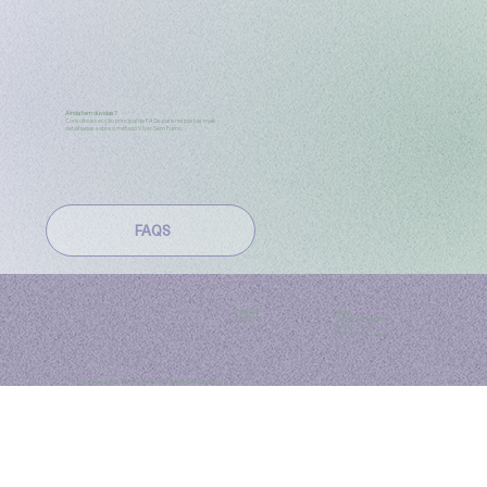
Ainda tem dúvidas?
Consulte a secção principal de FAQs para respostas mais
detalhadas sobre o método Viver Sem Fumo.
FAQS
Sobre nós
Legal:
Contactos
Política de Privacidade
Termos de Uso
Informações Legais
Viver Sem Fumo 2026 ©
Todos os direitos reservados