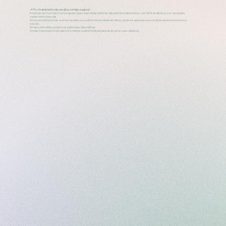
📌 Fiz o tratamento não resultou comigo, e agora?
A missão da Viver Sem Fumo é apoiar quem quer deixar de fumar. Não existem tratamentos com 100% de eficácia, e os resultados
variam entre pessoas.
Se houve melhoria, mas ocorreu recaída, ou se existir necessidade de reforço, pode ser aplicada uma condição especial numa nova
sessão.
Se não sentir efeito, podem ser exploradas alternativas.
O mais importante é não desistir e manter a determinação para alcançar os seus objetivos.