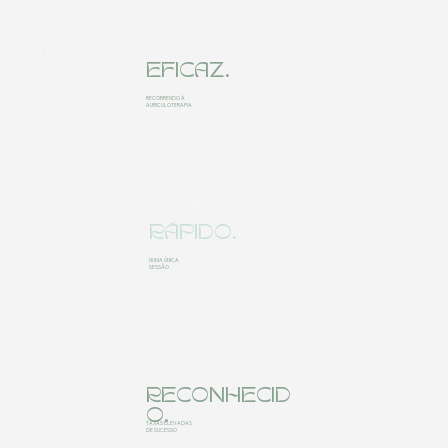
EFICAZ.
RECORRENDO À
AURICULOTERAPIA
RÁPIDO.
NUMA ÚNICA
SESSÃO
RECONHECID
O.
TAXAS ELEVADAS
DE SUCESSO