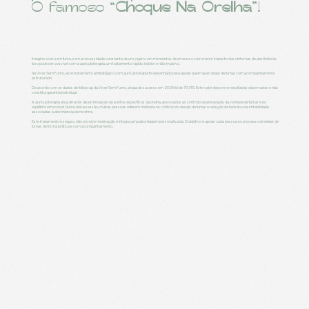
O famoso “
Choque Na Orelha
”!
Imagine viver sem fumo, sem a necessidade constante de um cigarro em momentos de stresse e com menor impacto dos sintomas de abstinência.
Isso pode ser possível com a auriculoterapia, um tratamento rápido, indolor e não invasivo.
Na Viver Sem Fumo, este tratamento antitabágico com auriculoterapia foi desenhado para apoiar quem quer deixar de fumar com acompanhamento
estruturado.
De acordo com os dados de follow-up da Viver Sem Fumo, a taxa de sucesso em 2025 foi de 79,31%. Este valor descreve resultados observados e não
constitui garantia individual.
A auriculoterapia atua através da estimulação de pontos específicos da orelha, associados ao controlo da ansiedade, da vontade de fumar e do
equilíbrio emocional. Numa única sessão, muitas pessoas referem melhoria no controlo do desejo de fumar e redução da tensão e da irritabilidade
associadas à abstinência de nicotina.
Este tratamento é seguro, não envolve medicação e integra uma abordagem personalizada. O objetivo é apoiar cada pessoa no processo de deixar de
fumar, de forma prática e com acompanhamento.