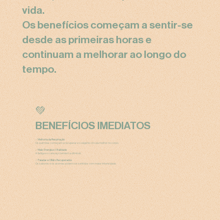
vida.
Os benefícios começam a sentir-se
desde as primeiras horas e
continuam a melhorar ao longo do
tempo.
💚
BENEFÍCIOS IMEDIATOS
✅
Melhoria da Respiração
Os pulmões começam a recuperar e o oxigénio circula melhor no corpo.
✅
Mais Energia e Vitalidade
A fadiga e o cansaço tendem a diminuir.
✅
Paladar e Olfato Recuperados
Os sabores e os aromas podem ser sentidos com maior intensidade.