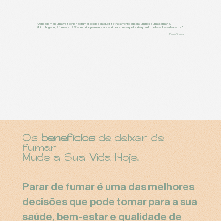
"Obrigado mais uma vez por já não fumar desde o dia que fiz o tratamento, ou seja, um mês e uma semana.
Muito obrigado, já fumava há 27 anos principalmente era a primeira coisa que fazia quando me levantava da cama."
Paulo Sousa
Os
benefícios
de deixar de
fumar
Mude a Sua Vida Hoje!
Parar de fumar é uma das melhores
decisões que pode tomar para a sua
saúde, bem-estar e qualidade de