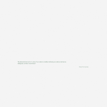
"Eu deixei de fumar há 4 anos. Para mim é o melhor método para deixar de fumar.
Obrigado ao Viver Sem Fumo."
Maria Fernandes