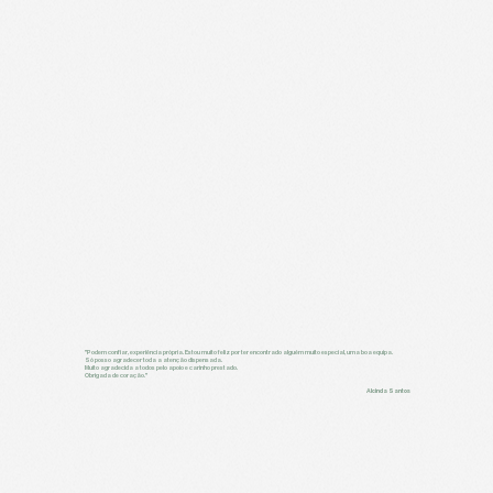
"Podem confiar, experiência própria. Estou muito feliz por ter encontrado alguém muito especial, uma boa equipa.
Só posso agradecer toda a atenção dispensada.
Muito agradecida a todos pelo apoio e carinho prestado.
Obrigada de coração."
Alcinda Santos