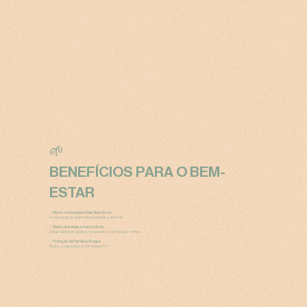
🌱
BENEFÍCIOS PARA O BEM-
ESTAR
✅
Menos Ansiedade e Mais Bem-Estar
A sensação de dependência tende a diminuir.
✅
Maior Liberdade e Autocontrolo
Deixar de fumar ajuda a recuperar o controlo das rotinas.
✅
Proteção da Família e Amigos
Reduz a exposição ao fumo passivo.