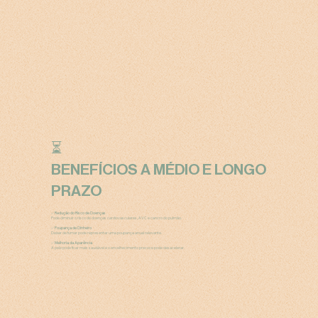
⏳
BENEFÍCIOS A MÉDIO E LONGO
PRAZO
✅
Redução do Risco de Doenças
Pode diminuir o risco de doenças cardiovasculares, AVC e cancro do pulmão.
✅
Poupança de Dinheiro
Deixar de fumar pode representar uma poupança anual relevante.
✅
Melhoria da Aparência
A pele pode ficar mais saudável e o envelhecimento precoce pode desacelerar.